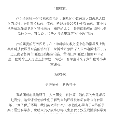
「拉祜族」
作为全国唯一的拉祜族自治县，澜沧的少数民族人口占总人口
的78.9%，居住着拉祜族、傣族、哈尼族等20多种少数民族。其中拉
祜族被称作是勇敢的猎虎民族、葫芦的儿女，是云南独有的15种少数
民族之一。可以说，汉族才是这里真正的“少数”民族。
芦笙飘扬的芬芳四月，在上海科学技术交流中心的指导及上海
奥奇科技发展基金会的协助下，世博馆宣教团深入云南边陲地区，走
进云南省普洱市澜沧拉祜族自治县。黄浦江到澜沧江相距3000公
里，世博馆五天走进五所学校，为近400名学生带来了六节世博小讲
堂课程。
PART-01
走进澜沧 ，科教帮扶
宣教团精心挑选环保、人文历史、科技等主题内容的专题课程
赴澜沧。这些课程使学生们了解到自然环境被破坏会带来何种影
响。“为了保护环境，我们能做些什么？”在他们心里有了自己的答
案；通过科学家、发明家的小故事获得人生启发；浅显易懂的科学知