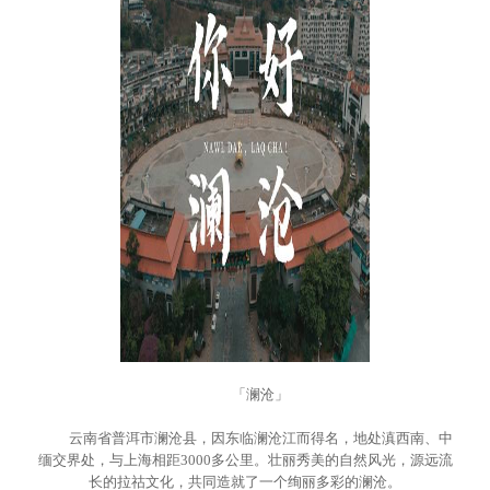
「澜沧」
云南省普洱市澜沧县，因东临澜沧江而得名，地处滇西南、中
缅交界处，与上海相距3000多公里。壮丽秀美的自然风光，源远流
长的拉祜文化，共同造就了一个绚丽多彩的澜沧。