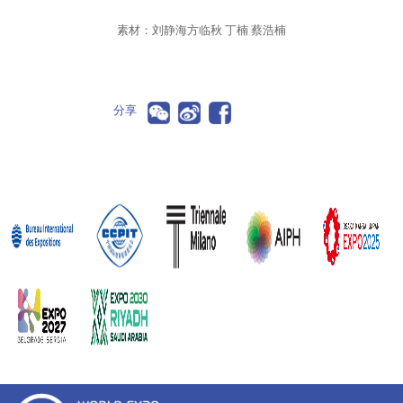
素材：刘静海方临秋 丁楠 蔡浩楠
分享