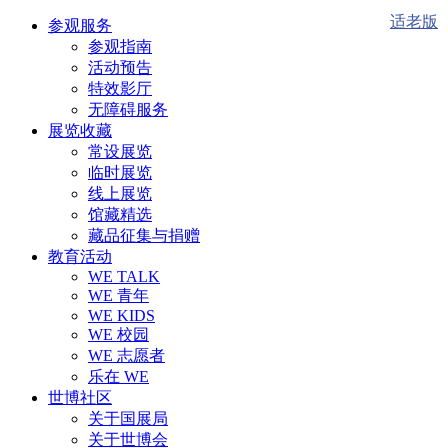
适老版
参观服务
参观指南
活动预告
特效影厅
无障碍服务
展览收藏
常设展览
临时展览
线上展览
馆藏精选
藏品征集与捐赠
教育活动
WE TALK
WE 青年
WE KIDS
WE 校园
WE 志愿者
乐在 WE
世博社区
关于国展局
关于世博会