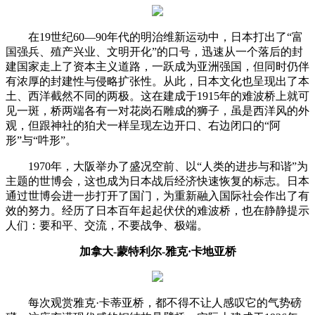
在19世纪60—90年代的明治维新运动中，日本打出了“富
国强兵、殖产兴业、文明开化”的口号，迅速从一个落后的封
建国家走上了资本主义道路，一跃成为亚洲强国，但同时仍伴
有浓厚的封建性与侵略扩张性。从此，日本文化也呈现出了本
土、西洋截然不同的两极。这在建成于1915年的难波桥上就可
见一斑，桥两端各有一对花岗石雕成的狮子，虽是西洋风的外
观，但跟神社的狛犬一样呈现左边开口、右边闭口的“阿
形”与“吽形”。
1970年，大阪举办了盛况空前、以“人类的进步与和谐”为
主题的世博会，这也成为日本战后经济快速恢复的标志。日本
通过世博会进一步打开了国门，为重新融入国际社会作出了有
效的努力。经历了日本百年起起伏伏的难波桥，也在静静提示
人们：要和平、交流，不要战争、极端。
加拿大-蒙特利尔-雅克·卡地亚桥
每次观赏雅克·卡蒂亚桥，都不得不让人感叹它的气势磅