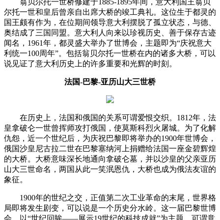
翁贝尔托一世桥修建于1885-1895年间，意大利国王翁贝
尔托一世和皇后曾亲自出席大桥的竣工典礼。这位生于都灵的
国王颇有作为，在位期间领导意大利摆脱了孤立状态，与德、
奥结成了三国同盟。意大利人向来以珍视历史、善于保存古迹
闻名，1961年，都灵盛大举办了世博会，主题即为“庆祝意大
利统一100周年”。包括翁贝尔托一世桥在内的诸多大桥，可以
说见证了意大利历史上的许多重要和光辉的时刻。
法国-巴黎-亚历山大三世桥
在历史上，法国和俄国的关系可谓爱恨交织。1812年，法
皇拿破仑一世曾挥师攻打俄国，使莫斯科烈火屠城。为了化解
仇怨，近一个世纪后，为庆祝巴黎即将举办的1900年世博会，
俄国沙皇尼古拉二世在巴黎塞纳河上捐赠给法国一座金碧辉煌
的大桥。大桥意味深长地通向拿破仑墓，并以沙皇的父亲亚历
山大三世命名，两国从此一笑泯恩仇，大桥也成为俄法友谊的
象征。
1900年的世纪之交，正值第二次工业革命的末尾，世界格
局即将发生剧变，可以说是一个历史分水岭。这一届巴黎世博
会，以“世纪回眸——展示19世纪的科技成就”为主题，可谓意