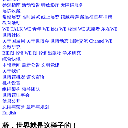
参观指南
活动预告
特效影厅
无障碍服务
展陈收藏
常设展览
临时展览
线上展览
馆藏精选
藏品征集与捐赠
教育活动
WE TALK
WE 青年
WE kids
WE 校园
WE 志愿者
乐在WE
世博社区
关于国展局
关于世博会
世博动态
国际交流
Channel WE
文献研究
BIE图书馆
WE 图书馆
出版物
学术研究
综合快讯
本馆新闻
最新公告
文明党建
关于我们
世博馆概况
馆长寄语
机构设置
组织架构
领导团队
世博馆理事会
信息公开
总结与荣誉
章程与规划
English
桥，世界就是这样子的！