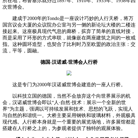
所在地，布鲁塞尔就办过1897年、1910年、1935年、1958年四
次世博会。
建成于2000年的Tondo是一座设计巧妙的人行天桥，将万
国宫议会大厦的众议院办公室与另一侧的新论坛大楼的二楼连
接起来。这座极具现代气息的廊桥，摈弃了简单的直线对接，
而是采用了环形的方式串联，就像嵌在两座建筑之间的一枚戒
指。这种圆环造型，也契合了比利时乃至欧盟的政治主张：交
流，平等，圆融。
德国-汉诺威-世博会人行桥
这是专门为2000年汉诺威世博会建造的一座人行桥。
以科技立国的德国，当然不会放弃这个向世界展示的机
会，汉诺威世博会即以“人·自然·技术：展示一个全新的世
界”为主题，强调以可持续发展和技术、思想的飞跃，实现人
与自然的和谐统一。大桥主要采用钢铁和玻璃材料，外观极具
现代感。人行桥本身就是一个重要的展览场地，许多展馆都是
搭建在人行桥之上的，为参观者提供了独特的观展体验。