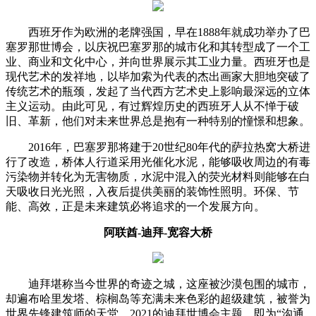
西班牙作为欧洲的老牌强国，早在1888年就成功举办了巴
塞罗那世博会，以庆祝巴塞罗那的城市化和其转型成了一个工
业、商业和文化中心，并向世界展示其工业力量。西班牙也是
现代艺术的发祥地，以毕加索为代表的杰出画家大胆地突破了
传统艺术的瓶颈，发起了当代西方艺术史上影响最深远的立体
主义运动。由此可见，有过辉煌历史的西班牙人从不惮于破
旧、革新，他们对未来世界总是抱有一种特别的憧憬和想象。
2016年，巴塞罗那将建于20世纪80年代的萨拉热窝大桥进
行了改造，桥体人行道采用光催化水泥，能够吸收周边的有毒
污染物并转化为无害物质，水泥中混入的荧光材料则能够在白
天吸收日光光照，入夜后提供美丽的装饰性照明。环保、节
能、高效，正是未来建筑必将追求的一个发展方向。
阿联酋-迪拜-宽容大桥
迪拜堪称当今世界的奇迹之城，这座被沙漠包围的城市，
却遍布哈里发塔、棕榈岛等充满未来色彩的超级建筑，被誉为
世界先锋建筑师的天堂。2021的迪拜世博会主题，即为“沟通