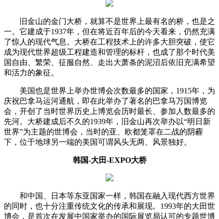
旧金山的金门大桥，就算不是世界上最有名的桥，也是之
一。它建成于1937年，但在将近百年后的今天看来，仍然充满
了惊人的现代气息。大桥在工程技术上的许多大胆突破，使它
成为现代世界超级工程建造和管理的标杆，也成了那个时代美
国自由、繁荣、征服自然、走出大萧条的泥沼后依旧充满希望
和活力的象征。
美国也是世界上举办世博会次数最多的国家，1915年，为
庆祝巴拿马运河通航，即在此举办了著名的巴拿马万国博览
会，开创了当时世界历史上博览会历时最长、参加人数最多的
先河。大桥建成后不久的1939年，旧金山再次举办以“明日新
世界”为主题的世博会，当时的亚、欧都笼罩在二战的阴霾
下，位于地球另一端的美国可谓风头无两、风景独好。
韩国-大田-EXPO大桥
和中国、日本等东亚国家一样，韩国在融入现代西方世界
的同时，也十分注重传统文化的传承和展现。1993年的大田世
博会，是首次在发展中国家举办的国际展览局认可的专题世博