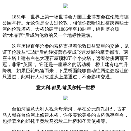
1851年，世界上第一场世博会万国工业博览会在伦敦海德
公园举行。无论你是否去过伦敦，相信你都听说过横跨泰晤士
河的伦敦塔桥。大桥始建于1886年至1894年，继世博会场
馆“水晶宫”后成为伦敦的又一个地标性建筑。
这座历经百年沧桑的索桥支撑着伦敦日益繁重的交通，见
证了伦敦从“二战”后的经济萧条变成飞速发展的摩登都市。两
座主塔上建有白色大理石屋顶和五个小尖塔，远看仿佛两顶王
冠，非常“英国”。它还是一座著名的活动桥，桥上建有电气升
降机，如果巨轮鸣笛而来，下层桥面能够自动往两边翘起让船
只通过，此时行人可改道从上层通过，不会影响交通。
意大利-都灵-翁贝尔托一世桥
台伯河被意大利人视为母亲河，早在公元前7世纪，古罗
马人就在台伯河上修建木桥，许多美轮美奂的古桥保存至今，
包括著名的维托里奥埃马努埃二世桥和圣天使桥等。