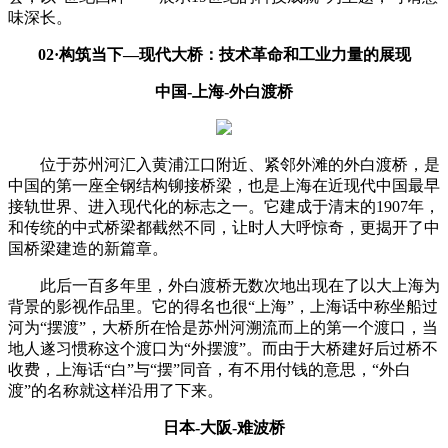
味深长。
02·构筑当下—现代大桥：技术革命和工业力量的展现
中国-上海-外白渡桥
位于苏州河汇入黄浦江口附近、紧邻外滩的外白渡桥，是
中国的第一座全钢结构铆接桥梁，也是上海在近现代中国最早
接轨世界、进入现代化的标志之一。它建成于清末的1907年，
和传统的中式桥梁都截然不同，让时人大呼惊奇，更揭开了中
国桥梁建造的新篇章。
此后一百多年里，外白渡桥无数次地出现在了以大上海为
背景的影视作品里。它的得名也很“上海”，上海话中称坐船过
河为“摆渡”，大桥所在恰是苏州河溯流而上的第一个渡口，当
地人遂习惯称这个渡口为“外摆渡”。而由于大桥建好后过桥不
收费，上海话“白”与“摆”同音，有不用付钱的意思，“外白
渡”的名称就这样沿用了下来。
日本-大阪-难波桥