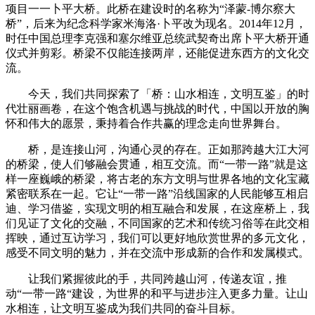
项目一一卜平大桥。此桥在建设时的名称为“泽蒙-博尔察大
桥”，后来为纪念科学家米海洛·卜平改为现名。2014年12月，
时任中国总理李克强和塞尔维亚总统武契奇出席卜平大桥开通
仪式并剪彩。桥梁不仅能连接两岸，还能促进东西方的文化交
流。
今天，我们共同探索了「桥：山水相连，文明互鉴」的时
代壮丽画卷，在这个饱含机遇与挑战的时代，中国以开放的胸
怀和伟大的愿景，秉持着合作共赢的理念走向世界舞台。
桥，是连接山河，沟通心灵的存在。正如那跨越大江大河
的桥梁，使人们够融会贯通，相互交流。而“一带一路”就是这
样一座巍峨的桥梁，将古老的东方文明与世界各地的文化宝藏
紧密联系在一起。它让“一带一路”沿线国家的人民能够互相启
迪、学习借鉴，实现文明的相互融合和发展，在这座桥上，我
们见证了文化的交融，不同国家的艺术和传统习俗等在此交相
挥映，通过互访学习，我们可以更好地欣赏世界的多元文化，
感受不同文明的魅力，并在交流中形成新的合作和发属模式。
让我们紧握彼此的手，共同跨越山河，传递友谊，推
动“一带一路“建设，为世界的和平与进步注入更多力量。让山
水相连，让文明互鉴成为我们共同的奋斗目标。