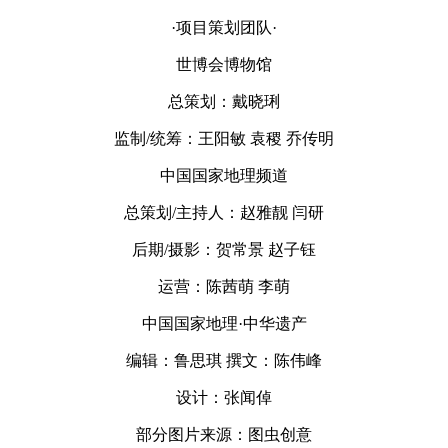
·项目策划团队·
世博会博物馆
总策划：戴晓琍
监制/统筹：王阳敏 袁稷 乔传明
中国国家地理频道
总策划/主持人：赵雅靓 闫研
后期/摄影：贺常景 赵子钰
运营：陈茜萌 李萌
中国国家地理·中华遗产
编辑：鲁思琪 撰文：陈伟峰
设计：张闻倬
部分图片来源：图虫创意