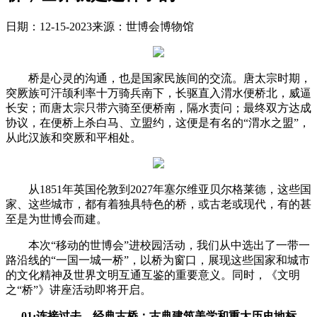
日期：12-15-2023
来源：世博会博物馆
桥是心灵的沟通，也是国家民族间的交流。唐太宗时期，
突厥族可汗颉利率十万骑兵南下，长驱直入渭水便桥北，威逼
长安；而唐太宗只带六骑至便桥南，隔水责问；最终双方达成
协议，在便桥上杀白马、立盟约，这便是有名的“渭水之盟”，
从此汉族和突厥和平相处。
从1851年英国伦敦到2027年塞尔维亚贝尔格莱德，这些国
家、这些城市，都有着独具特色的桥，或古老或现代，有的甚
至是为世博会而建。
本次“移动的世博会”进校园活动，我们从中选出了一带一
路沿线的“一国一城一桥”，以桥为窗口，展现这些国家和城市
的文化精神及世界文明互通互鉴的重要意义。同时，《文明
之“桥”》讲座活动即将开启。
01·连接过去—经典古桥：古典建筑美学和重大历史地标