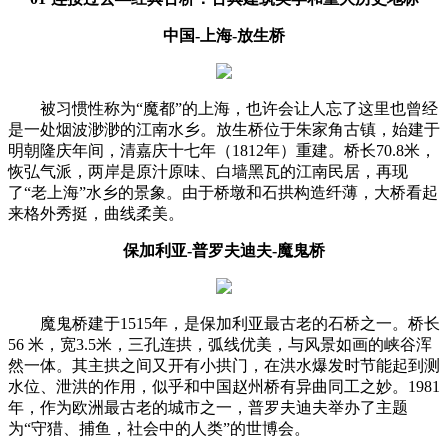
中国-上海-放生桥
被习惯性称为“魔都”的上海，也许会让人忘了这里也曾经
是一处烟波渺渺的江南水乡。放生桥位于朱家角古镇，始建于
明朝隆庆年间，清嘉庆十七年（1812年）重建。桥长70.8米，
恢弘气派，两岸是原汁原味、白墙黑瓦的江南民居，再现
了“老上海”水乡的景象。由于桥墩和石拱构造纤薄，大桥看起
来格外秀挺，曲线柔美。
保加利亚-普罗夫迪夫-魔鬼桥
魔鬼桥建于1515年，是保加利亚最古老的石桥之一。桥长
56 米，宽3.5米，三孔连拱，弧线优美，与风景如画的峡谷浑
然一体。其主拱之间又开有小拱门，在洪水爆发时节能起到测
水位、泄洪的作用，似乎和中国赵州桥有异曲同工之妙。1981
年，作为欧洲最古老的城市之一，普罗夫迪夫举办了主题
为“守猎、捕鱼，社会中的人类”的世博会。