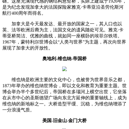
礴。这座充满现代感的钢结构悬臂桥，实际上建成于1926年，
是为纪念发现加拿大的法国探险家雅克·卡蒂亚沿圣劳伦斯河
航行400周年而得名。
加拿大是今天最发达、最开放的国家之一，其人口也以
英、法等欧洲后裔为主，法国文化的遗风随处可见。雅克·卡
蒂亚桥简洁、优雅的曲线，就如同一座横卧的埃菲尔铁塔。
1967年，蒙特利尔世博会以“人类与世界”为主题，再次向世界
展现了加拿大的开放性。
奥地利-维也纳-帝国桥
维也纳是欧洲主要的文化中心，也被誉为世界音乐之都，
1873年举办的维也纳世博会，即以文化和教育为重要主题。世
博会举办半个多世纪后，帝国桥在多瑙河上横空出世，它坐落
在从市中心的圣斯德望广场向东北方延伸的重要轴线上，成为
维也纳的新地标之一。大桥造型平缓、沉稳，为维也纳增添了
一分浪漫气质。
美国-旧金山-金门大桥