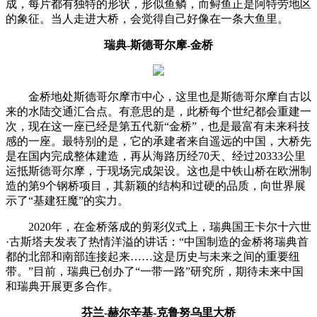
成，每片都有独特的形状，形似鱼鳞，而鲟鱼正是阿特劳地区
的象征。当人走进大桥，会觉得自己好像在一条大鱼里。
瑞典-斯德哥尔摩-金桥
金桥地处斯德哥尔摩市中心，这里也是斯德哥尔摩自古以
来的水陆交通汇合点。有意思的是，此桥每个世纪都会重建一
次，现在这一座已经是第五代新“金桥”，也是最富有未来科技
感的一座。最特别的是，它的承建者来自遥远的中国，大桥先
是在国内完成整体建造，再从海路历经70天、经过20333公里
运抵斯德哥尔摩，于现场完成架设。这也是中铁山桥在欧洲制
造的第9个钢桥项目，其新颖的结构和过硬的品质，向世界展
示了“基建狂魔”的实力。
2020年，在金桥落成的剪彩仪式上，瑞典国王卡尔十六世
·古斯塔夫发表了热情洋溢的讲话：“中国制造的金桥将瑞典首
都的北部和南部连接起来……这是历史与未来之间的重要纽
带。”目前，瑞典已创办了“一带一路”研究所，期待未来中国
和瑞典开展更多合作。
芬兰-赫尔辛基-克鲁努乌里大桥