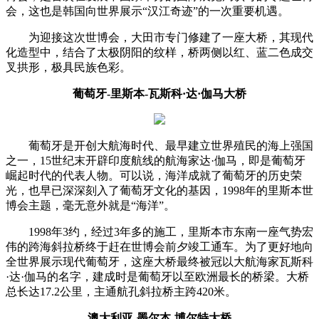
会，这也是韩国向世界展示“汉江奇迹”的一次重要机遇。
为迎接这次世博会，大田市专门修建了一座大桥，其现代
化造型中，结合了太极阴阳的纹样，桥两侧以红、蓝二色成交
叉拱形，极具民族色彩。
葡萄牙-里斯本-瓦斯科·达·伽马大桥
葡萄牙是开创大航海时代、最早建立世界殖民的海上强国
之一，15世纪末开辟印度航线的航海家达·伽马，即是葡萄牙
崛起时代的代表人物。可以说，海洋成就了葡萄牙的历史荣
光，也早已深深刻入了葡萄牙文化的基因，1998年的里斯本世
博会主题，毫无意外就是“海洋”。
1998年3约，经过3年多的施工，里斯本市东南一座气势宏
伟的跨海斜拉桥终于赶在世博会前夕竣工通车。为了更好地向
全世界展示现代葡萄牙，这座大桥最终被冠以大航海家瓦斯科
·达·伽马的名字，建成时是葡萄牙以至欧洲最长的桥梁。大桥
总长达17.2公里，主通航孔斜拉桥主跨420米。
澳大利亚-墨尔本-博尔特大桥