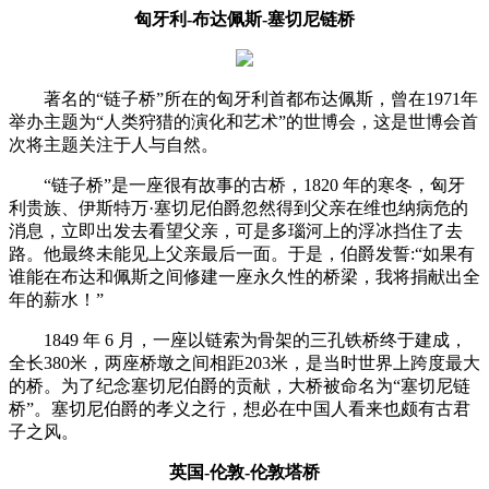
匈牙利-布达佩斯-塞切尼链桥
著名的“链子桥”所在的匈牙利首都布达佩斯，曾在1971年
举办主题为“人类狩猎的演化和艺术”的世博会，这是世博会首
次将主题关注于人与自然。
“链子桥”是一座很有故事的古桥，1820 年的寒冬，匈牙
利贵族、伊斯特万·塞切尼伯爵忽然得到父亲在维也纳病危的
消息，立即出发去看望父亲，可是多瑙河上的浮冰挡住了去
路。他最终未能见上父亲最后一面。于是，伯爵发誓:“如果有
谁能在布达和佩斯之间修建一座永久性的桥梁，我将捐献出全
年的薪水！”
1849 年 6 月，一座以链索为骨架的三孔铁桥终于建成，
全长380米，两座桥墩之间相距203米，是当时世界上跨度最大
的桥。为了纪念塞切尼伯爵的贡献，大桥被命名为“塞切尼链
桥”。塞切尼伯爵的孝义之行，想必在中国人看来也颇有古君
子之风。
英国-伦敦-伦敦塔桥