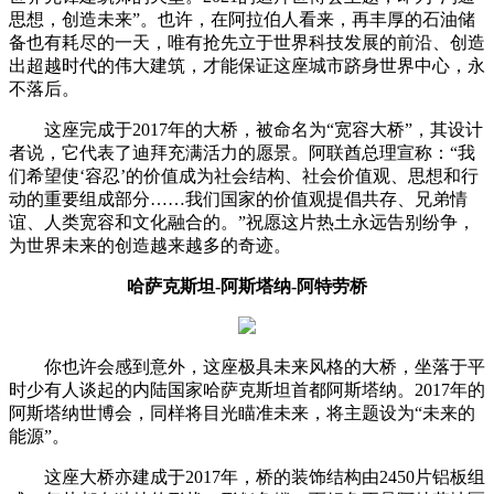
思想，创造未来”。也许，在阿拉伯人看来，再丰厚的石油储
备也有耗尽的一天，唯有抢先立于世界科技发展的前沿、创造
出超越时代的伟大建筑，才能保证这座城市跻身世界中心，永
不落后。
这座完成于2017年的大桥，被命名为“宽容大桥”，其设计
者说，它代表了迪拜充满活力的愿景。阿联酋总理宣称：“我
们希望使‘容忍’的价值成为社会结构、社会价值观、思想和行
动的重要组成部分……我们国家的价值观提倡共存、兄弟情
谊、人类宽容和文化融合的。”祝愿这片热土永远告别纷争，
为世界未来的创造越来越多的奇迹。
哈萨克斯坦-阿斯塔纳-阿特劳桥
你也许会感到意外，这座极具未来风格的大桥，坐落于平
时少有人谈起的内陆国家哈萨克斯坦首都阿斯塔纳。2017年的
阿斯塔纳世博会，同样将目光瞄准未来，将主题设为“未来的
能源”。
这座大桥亦建成于2017年，桥的装饰结构由2450片铝板组